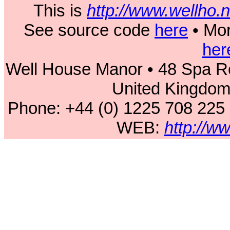
This is
http://www.wellho
See source code
here
• Mor
her
Well House Manor • 48 Spa Ro
United Kingdo
Phone: +44 (0) 1225 708 225
WEB:
http://w