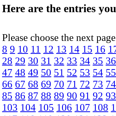
Here are the entries you
Please choose the next pag
8
9
10
11
12
13
14
15
16
1
28
29
30
31
32
33
34
35
36
47
48
49
50
51
52
53
54
55
66
67
68
69
70
71
72
73
74
85
86
87
88
89
90
91
92
93
103
104
105
106
107
108
1